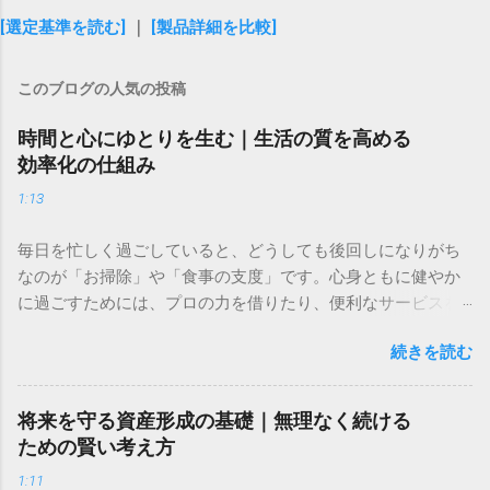
[選定基準を読む]
｜
[製品詳細を比較]
このブログの人気の投稿
時間と心にゆとりを生む｜生活の質を高める
効率化の仕組み
1:13
毎日を忙しく過ごしていると、どうしても後回しになりがち
なのが「お掃除」や「食事の支度」です。心身ともに健やか
に過ごすためには、プロの力を借りたり、便利なサービスを
取り入れたりして、上手に肩の力を抜くことも大切ですよ
続きを読む
ね。 今回は、住まいを整える専門的なサービスと、毎日の食
卓を豊かにする心強い味方をご紹介します。限られた時間を
「自分や家族の大切な時間」に変えるためのヒントとしてお
将来を守る資産形成の基礎｜無理なく続ける
役立てください。 ＞ [プロの技術で住まいを徹底的に綺麗に
ための賢い考え方
するサービスはこちら] ＞ [プロが作る健康的で美味しい料理
1:11
を届けるサービスはこちら] 忙しい毎日に追われ、「自分の時