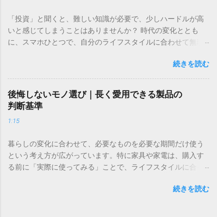
間がもっとあればいいのに」と感じたことはありませんか。
「投資」と聞くと、難しい知識が必要で、少しハードルが高
家事や仕事、日々の細かな雑務に忙殺されていると、心身の
いと感じてしまうことはありませんか？ 時代の変化ととも
疲れは溜まる一方です。しかし、生活の質を高めることは、
に、スマホひとつで、自分のライフスタイルに合わせて無理
決して慌ただしく動き回ることではありません。むしろ、暮
なく資産管理や取引ができる環境が整ってきました。 経験が
らしの中に賢い効率化の仕組みを取り入れることで、無理な
続きを読む
ある方はもちろん、これから初めて挑戦してみたい方にとっ
く余裕のある生活を手に入れることができます。 この記事で
ても、直感的に操作できる環境を選ぶことが、無理なく長く
は、日々のルーティンを見直し、限られた時間を自分にとっ
続けるための第一歩になります。 ＞ [直感的な操作で投資体
て大切なことに使うための具体的な考え方と手法を解説しま
後悔しないモノ選び｜長く愛用できる製品の
験をはじめるための詳細はこちら] 将来の生活を想像したと
す。時間と心にゆとりを持ち、理想の暮らしを実現するため
判断基準
き、ふと「今のままの準備で大丈夫かな？」と不安を感じる
の第一歩を踏み出しましょう。 1. なぜ今、生活の効率化が暮
1:15
ことはありませんか。日々の生活に追われていると、どうし
らしを変えるのか 生活を効率化する目的は、単に作業を速く
ても資産を守り、育てるという視点が後回しになってしまい
終わらせることではありません。その先にある「自分らしい
暮らしの変化に合わせて、必要なものを必要な期間だけ使う
がちです。しかし、将来に対する備えは、特別な才能や大き
時間」を確保し、心の平穏を取り戻すことにあります。 1-1.
という考え方が広がっています。特に家具や家電は、購入す
な資金が必要なわけではありません。むしろ、毎日の小さな
自分らしい時間を取り戻すための現状把握 まずは、日々のス
る前に「実際に使ってみる」ことで、ライフスタイルに合っ
習慣や考え方のシフトによって、驚くほど着実に準備を進め
ケジュールやタスクを客観的に見つめ直すことから始めまし
ているかを慎重に見極めることができます。 引っ越しや新し
ることができます。 この記事では、今の生活を楽しみなが
ょう。自分が何に時間を使い、何が負担になっているのかを
続きを読む
い生活のスタート、あるいは一時的な利用など、状況に合わ
ら、経済的な安心感を手に入れるための「無理のない資産形
把握するだけで、改善すべきポイントが明確になります。例
せて柔軟にアイテムを選べる環境を整えてみませんか。自分
成」について、その基礎知識と実践的なステップをわかりや
えば、完璧を求めすぎている家事や、惰性で続けている習慣
にとって本当に心地よい空間づくりを、賢く進めるための選
すく解説します。 1. なぜ今、資産形成という視点が必要なの