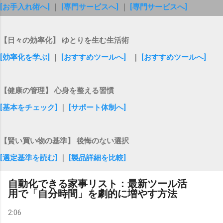
[お手入れ術へ]
｜
[専門サービスへ]
｜
[専門サービスへ]
【日々の効率化】 ゆとりを生む生活術
[効率化を学ぶ]
｜
[おすすめツールへ]
｜
[おすすめツールへ]
【健康の管理】 心身を整える習慣
[基本をチェック]
｜
[サポート体制へ]
【賢い買い物の基準】 後悔のない選択
[選定基準を読む]
｜
[製品詳細を比較]
自動化できる家事リスト：最新ツール活
用で「自分時間」を劇的に増やす方法
2:06