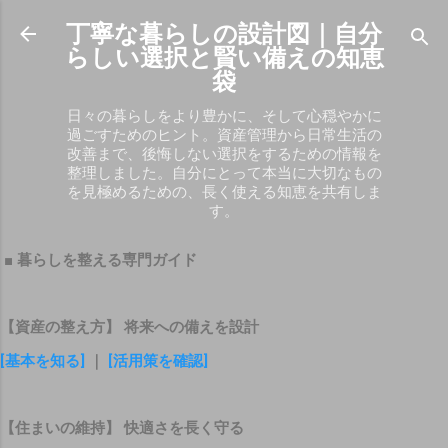
スキップしてメイン コンテンツに移動
丁寧な暮らしの設計図｜自分
らしい選択と賢い備えの知恵
袋
日々の暮らしをより豊かに、そして心穏やかに
過ごすためのヒント。資産管理から日常生活の
改善まで、後悔しない選択をするための情報を
整理しました。自分にとって本当に大切なもの
を見極めるための、長く使える知恵を共有しま
す。
■ 暮らしを整える専門ガイド
【資産の整え方】 将来への備えを設計
[基本を知る]
｜
[活用策を確認]
【住まいの維持】 快適さを長く守る