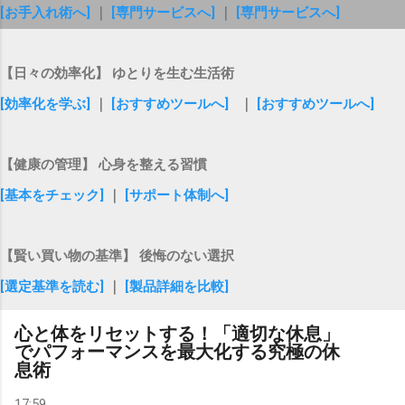
[お手入れ術へ]
｜
[専門サービスへ]
｜
[専門サービスへ]
【日々の効率化】 ゆとりを生む生活術
[効率化を学ぶ]
｜
[おすすめツールへ]
｜
[おすすめツールへ]
【健康の管理】 心身を整える習慣
[基本をチェック]
｜
[サポート体制へ]
【賢い買い物の基準】 後悔のない選択
[選定基準を読む]
｜
[製品詳細を比較]
心と体をリセットする！「適切な休息」
でパフォーマンスを最大化する究極の休
息術
17:59