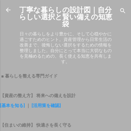
スキップしてメイン コンテンツに移動
丁寧な暮らしの設計図｜自分
らしい選択と賢い備えの知恵
袋
日々の暮らしをより豊かに、そして心穏やかに
過ごすためのヒント。資産管理から日常生活の
改善まで、後悔しない選択をするための情報を
整理しました。自分にとって本当に大切なもの
を見極めるための、長く使える知恵を共有しま
す。
■ 暮らしを整える専門ガイド
【資産の整え方】 将来への備えを設計
[基本を知る]
｜
[活用策を確認]
【住まいの維持】 快適さを長く守る