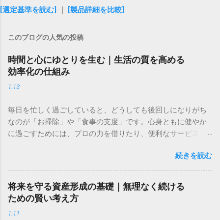
[選定基準を読む]
｜
[製品詳細を比較]
このブログの人気の投稿
時間と心にゆとりを生む｜生活の質を高める
効率化の仕組み
1:13
毎日を忙しく過ごしていると、どうしても後回しになりがち
なのが「お掃除」や「食事の支度」です。心身ともに健やか
に過ごすためには、プロの力を借りたり、便利なサービスを
取り入れたりして、上手に肩の力を抜くことも大切ですよ
続きを読む
ね。 今回は、住まいを整える専門的なサービスと、毎日の食
卓を豊かにする心強い味方をご紹介します。限られた時間を
「自分や家族の大切な時間」に変えるためのヒントとしてお
将来を守る資産形成の基礎｜無理なく続ける
役立てください。 ＞ [プロの技術で住まいを徹底的に綺麗に
ための賢い考え方
するサービスはこちら] ＞ [プロが作る健康的で美味しい料理
1:11
を届けるサービスはこちら] 忙しい毎日に追われ、「自分の時