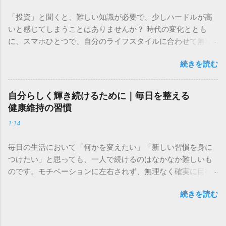
間がもっとあればいいのに」と感じたことはありませんか。
「投資」と聞くと、難しい知識が必要で、少しハードルが高
家事や仕事、日々の細かな雑務に忙殺されていると、心身の
いと感じてしまうことはありませんか？ 時代の変化ととも
疲れは溜まる一方です。しかし、生活の質を高めることは、
に、スマホひとつで、自分のライフスタイルに合わせて無理
決して慌ただしく動き回ることではありません。むしろ、暮
なく資産管理や取引ができる環境が整ってきました。 経験が
らしの中に賢い効率化の仕組みを取り入れることで、無理な
続きを読む
ある方はもちろん、これから初めて挑戦してみたい方にとっ
く余裕のある生活を手に入れることができます。 この記事で
ても、直感的に操作できる環境を選ぶことが、無理なく長く
は、日々のルーティンを見直し、限られた時間を自分にとっ
続けるための第一歩になります。 ＞ [直感的な操作で投資体
て大切なことに使うための具体的な考え方と手法を解説しま
自分らしく輝き続けるために｜毎日を整える
験をはじめるための詳細はこちら] 将来の生活を想像したと
す。時間と心にゆとりを持ち、理想の暮らしを実現するため
健康維持の習慣
き、ふと「今のままの準備で大丈夫かな？」と不安を感じる
の第一歩を踏み出しましょう。 1. なぜ今、生活の効率化が暮
1:14
ことはありませんか。日々の生活に追われていると、どうし
らしを変えるのか 生活を効率化する目的は、単に作業を速く
ても資産を守り、育てるという視点が後回しになってしまい
終わらせることではありません。その先にある「自分らしい
毎日の生活において「何かを変えたい」「新しい習慣を身に
がちです。しかし、将来に対する備えは、特別な才能や大き
時間」を確保し、心の平穏を取り戻すことにあります。 1-1.
つけたい」と思っても、一人で続けるのはなかなか難しいも
な資金が必要なわけではありません。むしろ、毎日の小さな
自分らしい時間を取り戻すための現状把握 まずは、日々のス
のです。モチベーションに左右されず、無理なく確実に目標
習慣や考え方のシフトによって、驚くほど着実に準備を進め
ケジュールやタスクを客観的に見つめ直すことから始めまし
へ向かうためには、自分に合った仕組みを取り入れることが
ることができます。 この記事では、今の生活を楽しみなが
ょう。自分が何に時間を使い、何が負担になっているのかを
続きを読む
近道になります。 今回は、理想の自分に近づくためのサポー
ら、経済的な安心感を手に入れるための「無理のない資産形
把握するだけで、改善すべきポイントが明確になります。例
ト環境をご紹介します。今の生活スタイルに自然と馴染む方
成」について、その基礎知識と実践的なステップをわかりや
えば、完璧を求めすぎている家事や、惰性で続けている習慣
法を見つけて、着実な一歩を踏み出してみませんか。 ＞ [目
すく解説します。 1. なぜ今、資産形成という視点が必要なの