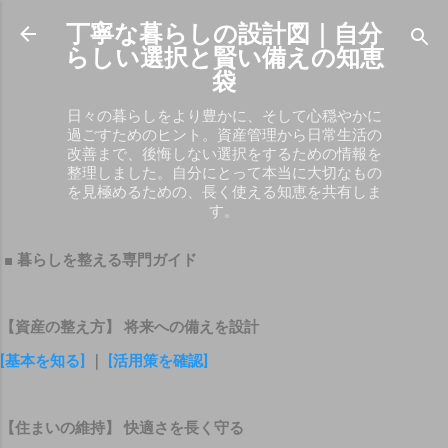
スキップしてメイン コンテンツに移動
丁寧な暮らしの設計図｜自分
らしい選択と賢い備えの知恵
袋
日々の暮らしをより豊かに、そして心穏やかに
過ごすためのヒント。資産管理から日常生活の
改善まで、後悔しない選択をするための情報を
整理しました。自分にとって本当に大切なもの
を見極めるための、長く使える知恵を共有しま
す。
■ 暮らしを整える専門ガイド
【資産の整え方】 将来への備えを設計
[基本を知る]
｜
[活用策を確認]
【住まいの維持】 快適さを長く守る