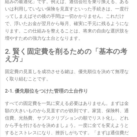
組みの最適化」です。例えば、通信会社を乗り換える、ある
いは利用していない保険を見直すといった手続きは、一度行
ってしまえばその後の手間は一切かかりません。これだけ
で、浮いたお金が翌月から毎月、確実に手元に残るようにな
ります。この仕組みを整えることは、将来の自由な選択肢を
増やすための強力な土台となります。
2. 賢く固定費を削るための「基本の考
え方」
固定費の見直しを成功させる鍵は、優先順位を決めて無理な
く取り組むことです。
2-1. 優先順位をつけた管理の土台作り
すべての固定費を一気に変える必要はありません。まずは金
額の大きいものから見直すのが鉄則です。家賃、保険料、通
信費、光熱費、サブスクリプションの順でリスト化し、どれ
から手を付けるかを決めましょう。一度に全てを変えようと
するとストレスになり、挫折しがちです。「まずは通信費だ