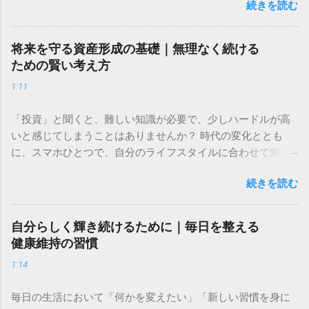
続きを読む
ね。 今回は、住まいを整える専門的なサービスと、毎日の食
卓を豊かにする心強い味方をご紹介します。限られた時間を
「自分や家族の大切な時間」に変えるためのヒントとしてお
将来を守る資産形成の基礎｜無理なく続ける
役立てください。 ＞ [プロの技術で住まいを徹底的に綺麗に
ための賢い考え方
するサービスはこちら] ＞ [プロが作る健康的で美味しい料理
1:11
を届けるサービスはこちら] 忙しい毎日に追われ、「自分の時
間がもっとあればいいのに」と感じたことはありませんか。
「投資」と聞くと、難しい知識が必要で、少しハードルが高
家事や仕事、日々の細かな雑務に忙殺されていると、心身の
いと感じてしまうことはありませんか？ 時代の変化ととも
疲れは溜まる一方です。しかし、生活の質を高めることは、
に、スマホひとつで、自分のライフスタイルに合わせて無理
決して慌ただしく動き回ることではありません。むしろ、暮
なく資産管理や取引ができる環境が整ってきました。 経験が
らしの中に賢い効率化の仕組みを取り入れることで、無理な
続きを読む
ある方はもちろん、これから初めて挑戦してみたい方にとっ
く余裕のある生活を手に入れることができます。 この記事で
ても、直感的に操作できる環境を選ぶことが、無理なく長く
は、日々のルーティンを見直し、限られた時間を自分にとっ
続けるための第一歩になります。 ＞ [直感的な操作で投資体
て大切なことに使うための具体的な考え方と手法を解説しま
自分らしく輝き続けるために｜毎日を整える
験をはじめるための詳細はこちら] 将来の生活を想像したと
す。時間と心にゆとりを持ち、理想の暮らしを実現するため
健康維持の習慣
き、ふと「今のままの準備で大丈夫かな？」と不安を感じる
の第一歩を踏み出しましょう。 1. なぜ今、生活の効率化が暮
1:14
ことはありませんか。日々の生活に追われていると、どうし
らしを変えるのか 生活を効率化する目的は、単に作業を速く
ても資産を守り、育てるという視点が後回しになってしまい
終わらせることではありません。その先にある「自分らしい
毎日の生活において「何かを変えたい」「新しい習慣を身に
がちです。しかし、将来に対する備えは、特別な才能や大き
時間」を確保し、心の平穏を取り戻すことにあります。 1-1.