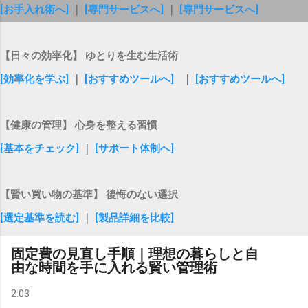
[お手入れ術へ]
｜
[専門サービスへ]
｜
[専門サービスへ]
【日々の効率化】 ゆとりを生む生活術
[効率化を学ぶ]
｜
[おすすめツールへ]
｜
[おすすめツールへ]
【健康の管理】 心身を整える習慣
[基本をチェック]
｜
[サポート体制へ]
【賢い買い物の基準】 後悔のない選択
[選定基準を読む]
｜
[製品詳細を比較]
固定費の見直し手順｜理想の暮らしと自
由な時間を手に入れる賢い管理術
2:03